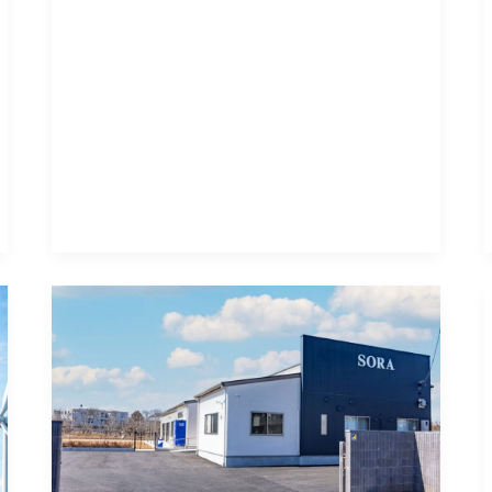
移
転
の
お
知
ら