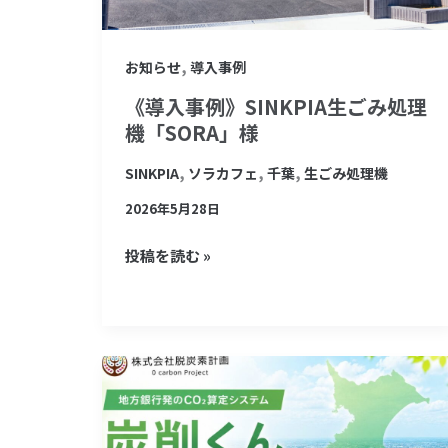
SDGs
ご
に
み
,
し
お知らせ
導入事例
処
よ
理
《導入事例》SINKPIA生ごみ処理
う！」
機
機「SORA」様
「SORA」
,
,
,
SINKPIA
ソラカフェ
千葉
生ごみ処理機
様
2026年5月28日
投稿を読む »
《プ
レ
ス