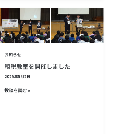
租
税
教
室
を
お知らせ
開
租税教室を開催しました
催
し
2025年5月2日
ま
投稿を読む »
し
た