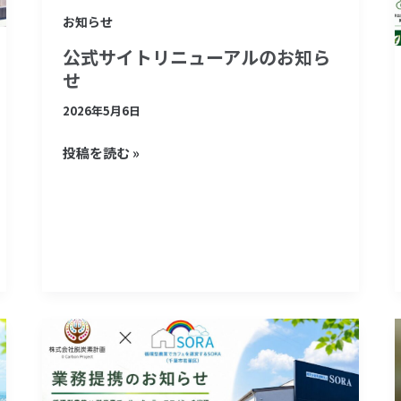
ニ
お知らせ
ュ
公式サイトリニューアルのお知ら
ー
せ
ア
2026年5月6日
ル
の
投稿を読む »
お
知
ら
せ
《プ
レ
ス