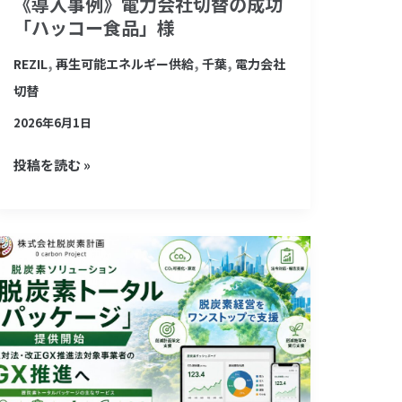
《導入事例》電力会社切替の成功
の
「ハッコー食品」様
成
功
,
,
,
REZIL
再生可能エネルギー供給
千葉
電力会社
「ハ
切替
ッ
2026年6月1日
コ
投稿を読む »
ー
食
品」
様
《プ
レ
ス
リ
リ
ー