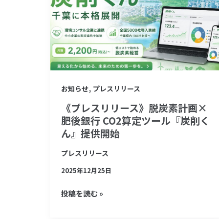
リ
リ
ー
ス》
脱
炭
,
お知らせ
プレスリリース
素
《プレスリリース》脱炭素計画×
計
肥後銀行 CO2算定ツール『炭削く
画
ん』提供開始
×
肥
プレスリリース
後
2025年12月25日
銀
投稿を読む »
行
CO2