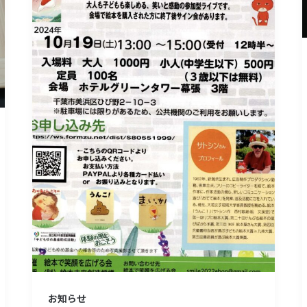
（絵
本
で
笑
顔
を
広
げ
る
会）
お知らせ