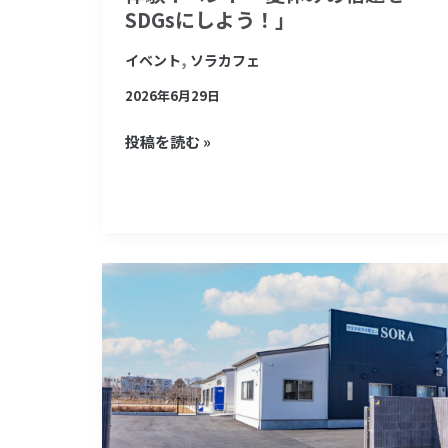
ぶ
SDGsにしよう！」
SDGs
,
イベント
ソラカフェ
体
験
2026年6月29日
イ
投稿を読む »
ベ
ン
ト
「夏
休
《導
み
入
の
事
宿
例》
題
SINKPIA
を
生