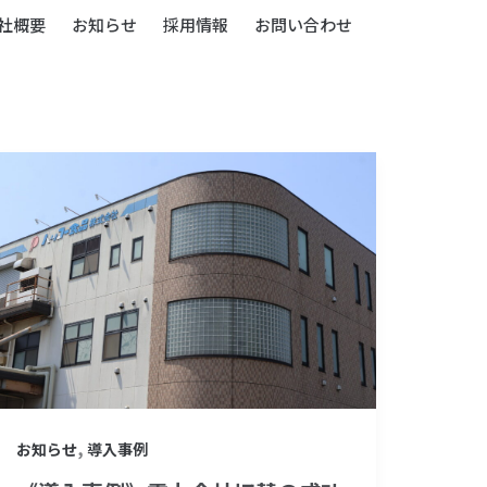
社概要
お知らせ
採用情報
お問い合わせ
《導
入
事
例》
電
力
会
社
切
,
お知らせ
導入事例
替