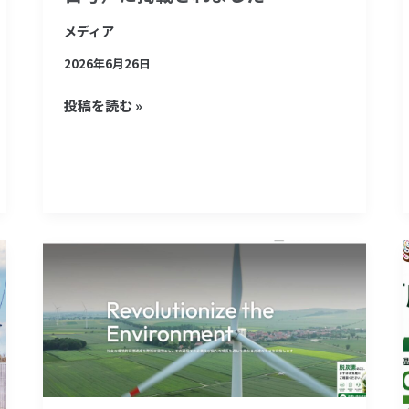
月
メディア
26
日
2026年6月26日
号）
投稿を読む »
に
掲
載
さ
れ
ま
公
し
式
た
サ
イ
ト
リ