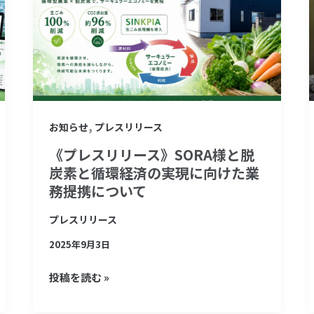
リ
リ
ー
ス》
SORA
様
,
お知らせ
プレスリリース
と
《プレスリリース》SORA様と脱
脱
炭素と循環経済の実現に向けた業
炭
務提携について
素
と
プレスリリース
循
2025年9月3日
環
投稿を読む »
経
済