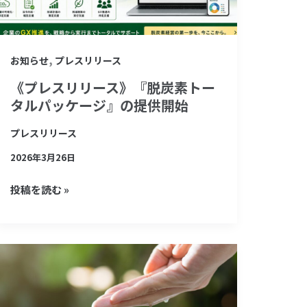
ス》
『脱
炭
,
お知らせ
プレスリリース
素
《プレスリリース》『脱炭素トー
ト
タルパッケージ』の提供開始
ー
タ
プレスリリース
ル
2026年3月26日
パ
投稿を読む »
ッ
ケ
ー
ジ』
株
の
主
提
割