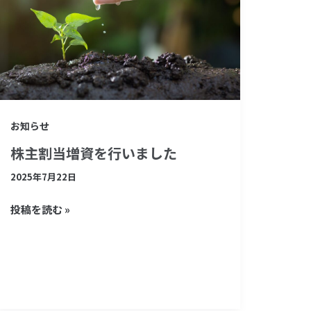
供
当
開
増
始
資
を
行
い
お知らせ
ま
株主割当増資を行いました
し
た
2025年7月22日
投稿を読む »