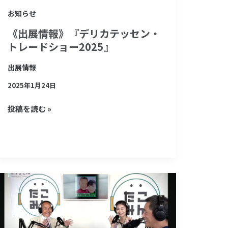
カ
お知らせ
テ
《出展情報》『デリカテッセン・
ッ
トレードショー2025』
セ
ン・
出展情報
ト
2025年1月24日
レ
投稿を読む »
ー
ド
シ
ョ
ー
た
2025』
こ
み
ん