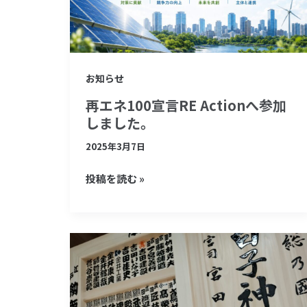
RE
Action
へ
参
お知らせ
加
再エネ100宣言RE Actionへ参加
し
しました。
ま
2025年3月7日
し
た。
投稿を読む »
白
子
神
社