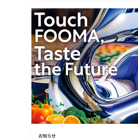
算
《出
定
展
ツ
情
ー
報》
ル
FOOMA
『炭
JAPAN
削
2025
く
ん』
提
供
開
始
お知らせ