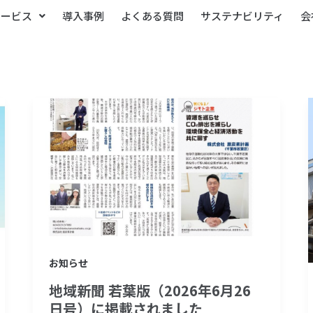
サービス
導入事例
よくある質問
サステナビリティ
会
地
域
新
聞
若
葉
版
（2026
お知らせ
年
地域新聞 若葉版（2026年6月26
6
日号）に掲載されました