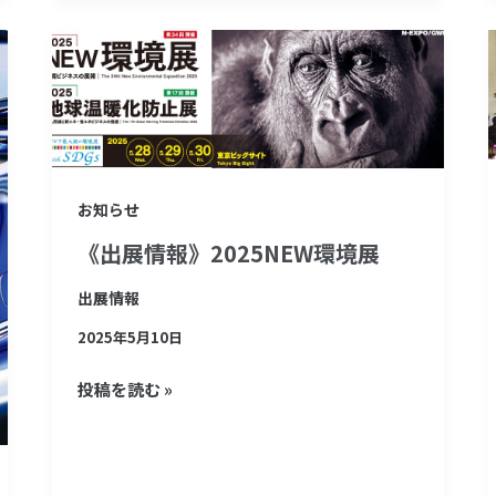
の
《出
実
展
現
情
に
報》
向
2025NEW
け
お知らせ
環
た
境
業
《出展情報》2025NEW環境展
展
務
出展情報
提
2025年5月10日
携
に
投稿を読む »
つ
い
て