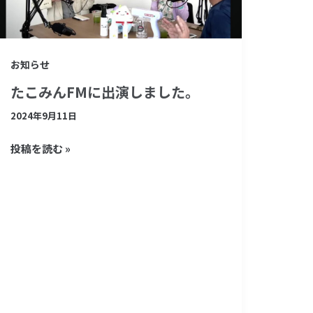
FM
に
出
お知らせ
演
たこみんFMに出演しました。
し
2024年9月11日
ま
し
投稿を読む »
た。