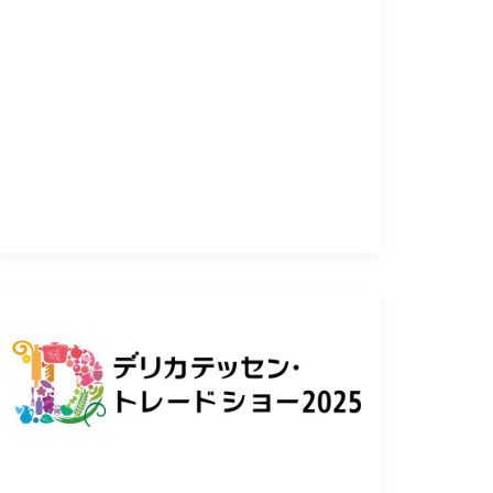
《出
展
情
報》
『デ
リ