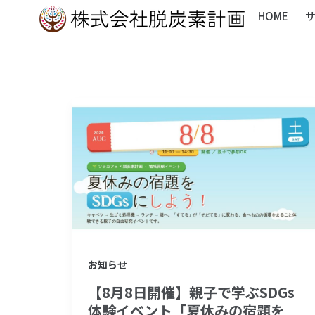
内
HOME
容
を
ス
キ
【8
ッ
月
プ
8
日
開
催】
親
子
お知らせ
で
【8月8日開催】親子で学ぶSDGs
学
体験イベント「夏休みの宿題を