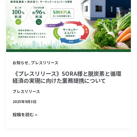
削
リ
く
ー
ん』
ス》
提
SORA
供
様
開
と
始
脱
,
お知らせ
プレスリリース
炭
素
《プレスリリース》SORA様と脱炭素と循環
経済の実現に向けた業務提携について
と
循
プレスリリース
環
2025年9月3日
経
済
投稿を読む »
の
実