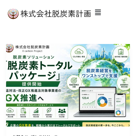
内
容
を
ス
キ
ッ
《プ
プ
レ
ス
リ
リ
ー
ス》
『脱
炭
素
ト