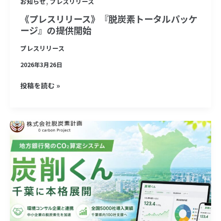
,
お知らせ
プレスリリース
ー
タ
《プレスリリース》『脱炭素トータルパッケ
ージ』の提供開始
ル
パ
プレスリリース
ッ
2026年3月26日
ケ
ー
投稿を読む »
ジ』
の
提
《プ
供
レ
開
ス
始
リ
リ
ー
ス》
脱