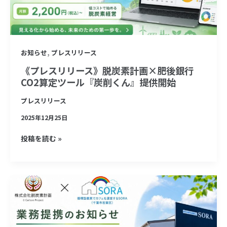
炭
素
計
,
お知らせ
プレスリリース
画
×
《プレスリリース》脱炭素計画×肥後銀行
CO2算定ツール『炭削くん』提供開始
肥
後
プレスリリース
銀
2025年12月25日
行
CO2
投稿を読む »
算
定
ツ
《プ
ー
レ
ル
ス
『炭
リ