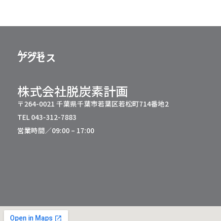
現
に
向
け
Access
た
アクセス
業
務
株式会社脱炭素計画
提
〒264-0021 千葉県千葉市若葉区若松町714番地2
携
TEL 043-312-7883
に
営業時間／09:00 – 17:00
つ
い
て