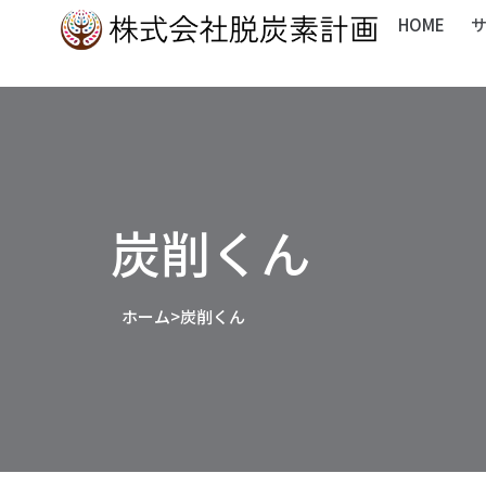
内
HOME
容
を
ス
キ
ッ
プ
炭削くん
ホーム
>
炭削くん