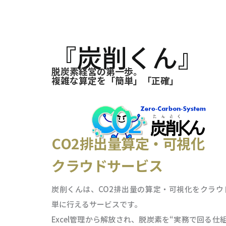
『炭削くん』
脱炭素経営の第一歩。
複雑な算定を「簡単」「正確」
CO2排出量算定・可視化
クラウドサービス
炭削くんは、CO2排出量の算定・可視化をクラウ
単に行えるサービスです。
Excel管理から解放され、脱炭素を“実務で回る仕