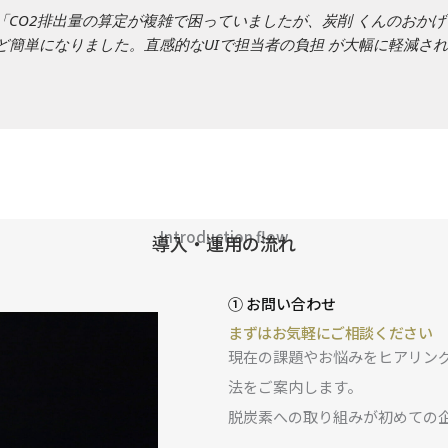
「CO2排出量の算定が複雑で困っていましたが、炭削 くんのおかげで
ど簡単になりました。直感的なUIで担当者の負担 が大幅に軽減さ
Introduction flow
導入・運用の流れ
① お問い合わせ
まずはお気軽にご相談ください
現在の課題やお悩みをヒアリン
法をご案内します。
脱炭素への取り組みが初めての