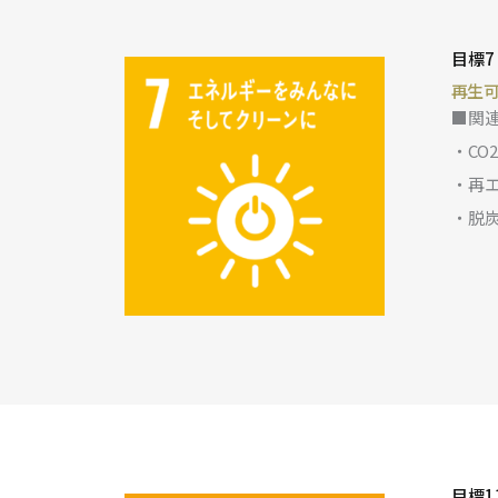
目標
再生
■関
・CO
・再
・脱
目標