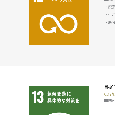
・廃
・生
・廃
目標
CO
■関連