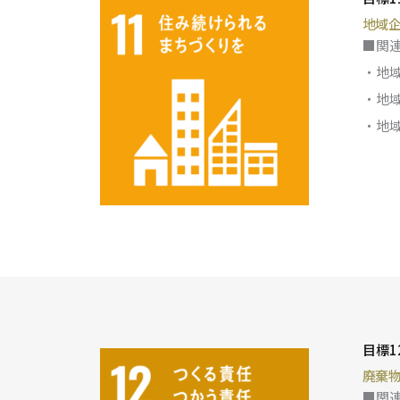
地域
■関
・地
・地
・地
目標1
廃棄
■関