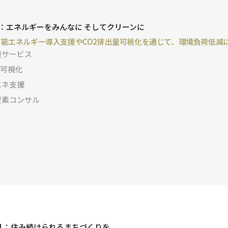
7：エネルギーをみんなに そしてクリーンに
可能エネルギー導入支援やCO2排出量可視化を通じて、環境負荷低減
連サービス
2可視化
エネ支援
炭素コンサル
11：住み続けられるまちづくりを