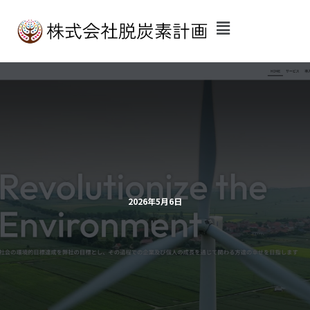
内
容
を
ス
キ
ッ
プ
2026年5月6日