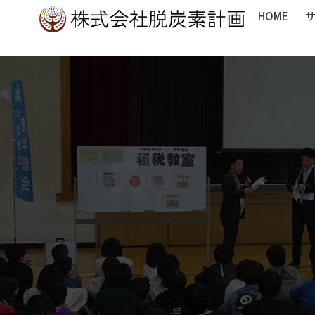
内
HOME
容
を
ス
キ
ッ
プ