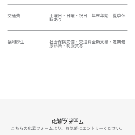
交通費
土曜日・日曜・祝日 年末年始 夏季休
暇あり
福利厚生
社会保険完備・交通費全額支給・定期健
康診断・制服貸与
Entry Form
応募フォーム
こちらの応募フォームより、お気軽にエントリーください。