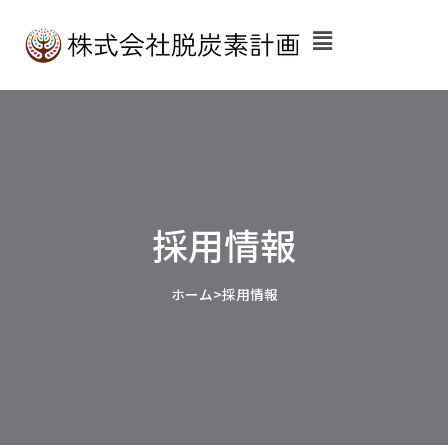
内
容
を
ス
キ
ッ
プ
採用情報
ホーム
>
採用情報