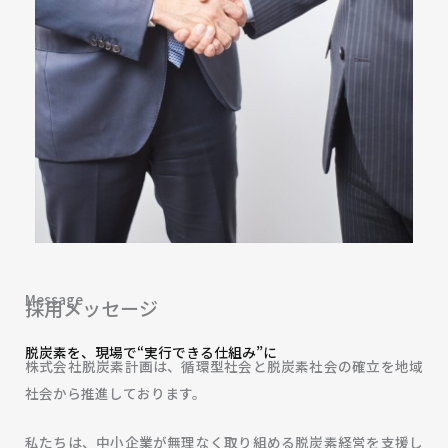
Message
採用メッセージ
脱炭素を、現場で“実行できる仕組み”に
株式会社脱炭素計画は、循環型社会と脱炭素社会の確立を地域
社会から推進しております。
私たちは、中小企業が無理なく取り組める脱炭素経営を支援し