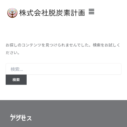
検
内
索
容
対
を
象:
ス
キ
ッ
お探しのコンテンツを見つけられませんでした。検索をお試しく
プ
ださい。
Access
アクセス